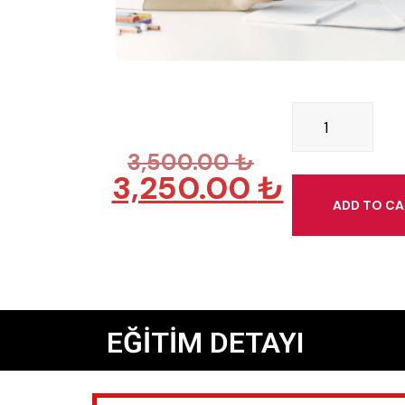
3,500.00
₺
3,250.00
₺
ADD TO C
EĞİTİM DETAYI