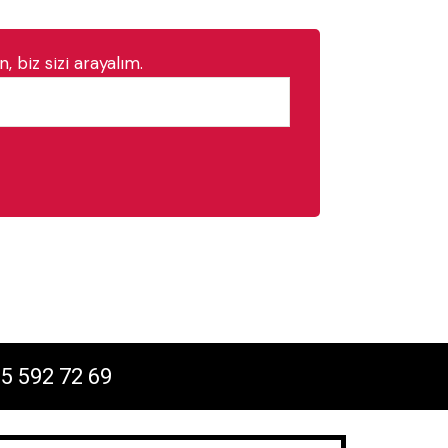
, biz sizi arayalım.
5 592 72 69