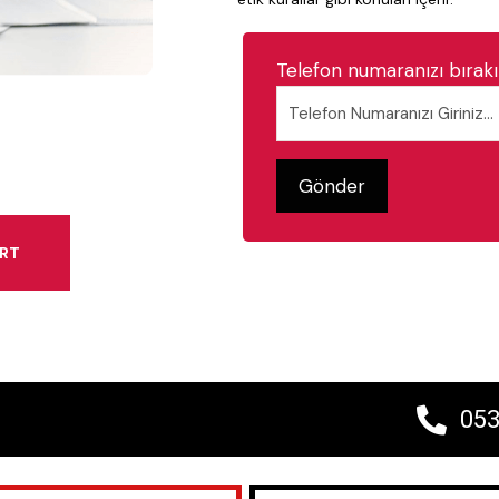
Telefon numaranızı bırakın
ART
053