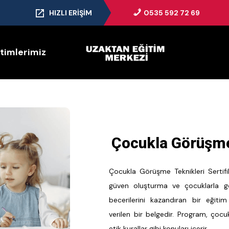
HIZLI ERIŞIM
0535 592 72 69
itimlerimiz
Çocukla Görüşme 
Çocukla Görüşme Teknikleri Sertifika
güven oluşturma ve çocuklarla gö
becerilerini kazandıran bir eğit
verilen bir belgedir. Program, çocuk 
etik kurallar gibi konuları içerir.