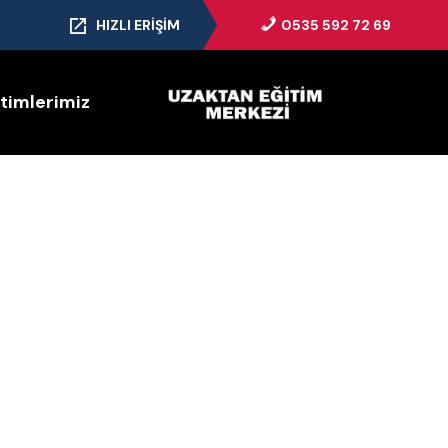
HIZLI ERIŞIM
0535 592 72 69
itimlerimiz
lı Menü
Kurumsal