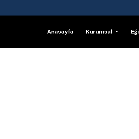
çocuk yogası sertifikası
Anasayfa
Kurumsal
Eğ
Çocuk Yogası Eğitimi
Özgeçmiş
Hız