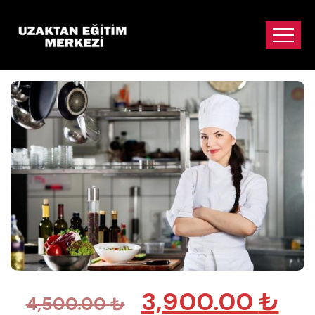
3,900.00
₺
4,500.00
₺