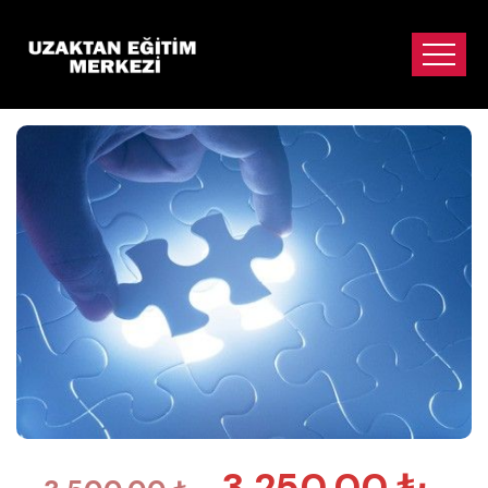
3,250.00
₺