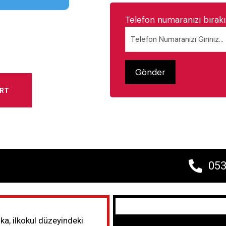
Telefon numaranızı bırakın
ART
053
ika, ilkokul düzeyindeki