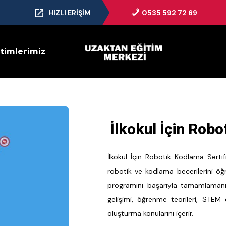
HIZLI ERIŞIM
0535 592 72 69
itimlerimiz
İlkokul İçin Robo
İlkokul İçin Robotik Kodlama Sertifi
robotik ve kodlama becerilerini ö
programını başarıyla tamamlamanın
gelişimi, öğrenme teorileri, STEM
oluşturma konularını içerir.