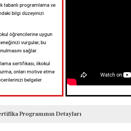
lok tabanlı programlama ve
daki bilgi düzeyinizi
lkokul öğrencilerine uygun
teneğinizi vurgular, bu
sunulmasını sağlar.
ama sertifikası, ilkokul
m kurma, onları motive etme
erilerinizi belgeler.
rtifika Programının Detayları