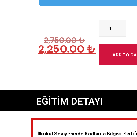
2,750.00
₺
2,250.00
₺
ADD TO C
EĞİTİM DETAYI
İlkokul Seviyesinde Kodlama Bilgisi:
Sertif