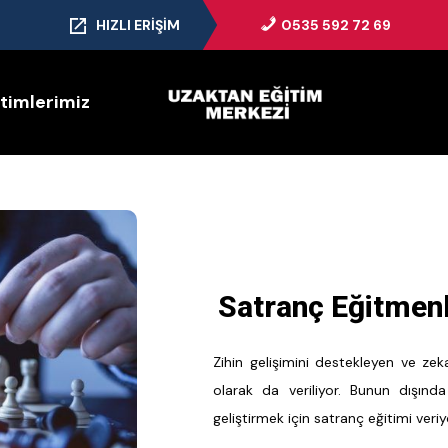
HIZLI ERIŞIM
0535 592 72 69
itimlerimiz
Satranç Eğitmenl
Zihin gelişimini destekleyen ve zeka
olarak da veriliyor. Bunun dışınd
geliştirmek için satranç eğitimi veriy