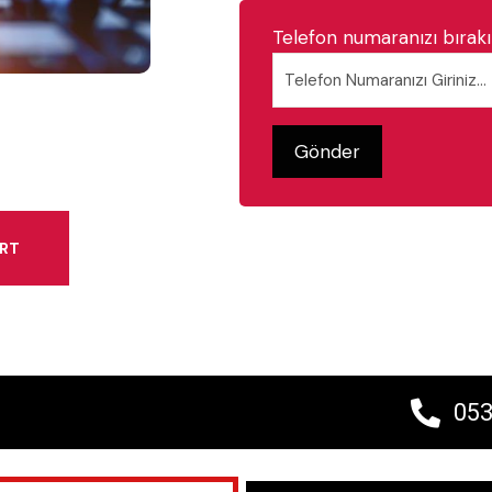
Telefon numaranızı bırakın
ART
053