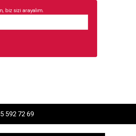
, biz sizi arayalım.
5 592 72 69